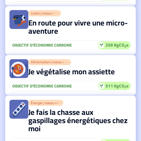
Loisirs | niveau
● ○ ○ ○
En route pour vivre une micro-
aventure
258 KgCO
e
OBJECTIF D'ÉCONOMIE CARBONE
2
Alimentation | niveau
● ○ ○ ○
Je végétalise mon assiette
511 KgCO
e
OBJECTIF D'ÉCONOMIE CARBONE
2
Énergie | niveau
● ● ○ ○
Je fais la chasse aux
gaspillages énergétiques chez
moi