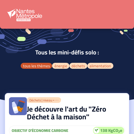
Tous les mini-défis solo :
tous les thèmes
énergie
déchets
alimentation
Déchets | niveau
● ○ ○ ○
Je découvre l'art du "Zéro
Déchet à la maison"
138 KgCO
e
OBJECTIF D'ÉCONOMIE CARBONE
2